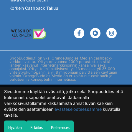
Korkein Cashback Takuu
ShopBuddies.fi on yksi OrangeBuddies Median cashback-
verkkosivuista. Yritys on vuonna 2009 perustettu ja siitä
lähtien kasvanut internetmarkkinoinnin kansainväliseksi
osaajaksi. Yritys toimii aktiivisesti yli 13 maassa, yli 35.000
yhteistyökumppanin ja yli 8 miljoonaan päivittäisen käyttäjän
voimin. OrangeBuddies Media on erikoistunut cashback ja
palkitsemis konsepteihin internetissä.
Sivustomme käyttää evästeitä, jotka sekä Shopbuddies että
kolmannet osapuolet asettavat. Jatkamalla
verkkosivustollamme klikkaamista annat luvan kaikkien
evästeiden asettamiseen
evästeselosteessamme
kuvatulla
tavalla.
Hyväksy
Ei kiitos
Preferences