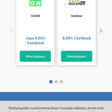
CDON
Goldner
Jopa 8,00%
8,00% Cashback
5,00
Cashback
Mene kauppaan
Mene kauppaan
Me
Yksityisyytesi vuoksi emme lataa Youtube-videoita, ennen kuin