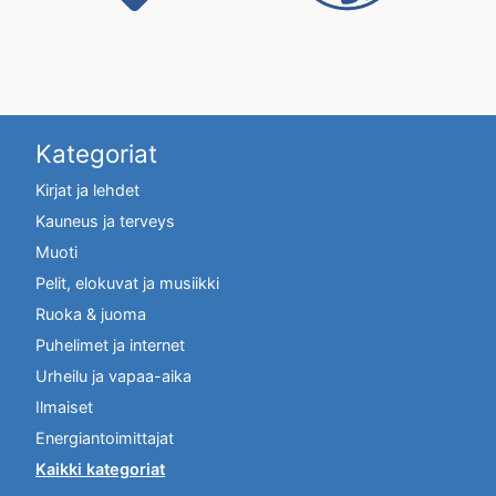
Hyödyllisiä
Kategoriat
linkkejä
Kirjat ja lehdet
sivustolla
Kauneus ja terveys
Muoti
Pelit, elokuvat ja musiikki
Ruoka & juoma
Puhelimet ja internet
Urheilu ja vapaa-aika
Ilmaiset
Energiantoimittajat
Kaikki kategoriat