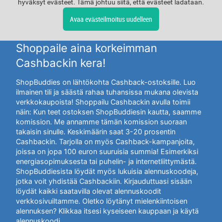
hyväksyt evästeet. Tämä johtuu siitä, että evästeet ladataan.
Avaa evästeilmoitus uudelleen
Shoppaile aina korkeimman
Cashbackin kera!
ShopBuddies on lähtökohta Cashback-ostoksille. Luo
ilmainen tili ja säästä rahaa tuhansissa mukana olevista
verkkokaupoista! Shoppailu Cashbackin avulla toimii
näin: Kun teet ostoksen ShopBuddiesin kautta, saamme
komission. Me annamme tämän komission suoraan
takaisin sinulle. Keskimäärin saat 3-20 prosentin
Cashbackin. Tarjolla on myös Cashback-kampanjoita,
joissa on jopa 100 euron suuruisia summia! Esimerkiksi
energiasopimuksesta tai puhelin- ja internetliittymästä.
ShopBuddiesista löydät myös lukuisia alennuskoodeja,
jotka voit yhdistää Cashbackiin. Kirjauduttuasi sisään
löydät kaikki saatavilla olevat alennuskoodit
verkkosivuiltamme. Oletko löytänyt mielenkiintoisen
alennuksen? Klikkaa itsesi kyseiseen kauppaan ja käytä
alennuskoodi.