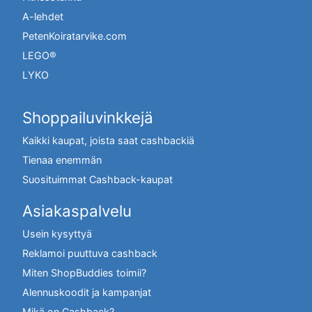
A-lehdet
PetenKoiratarvike.com
LEGO®
LYKO
Shoppailuvinkkejä
Kaikki kaupat, joista saat cashbackiä
Tienaa enemmän
Suosituimmat Cashback-kaupat
Asiakaspalvelu
Usein kysyttyä
Reklamoi puuttuva cashback
Miten ShopBuddies toimii?
Alennuskoodit ja kampanjat
Mikä on Cashback?