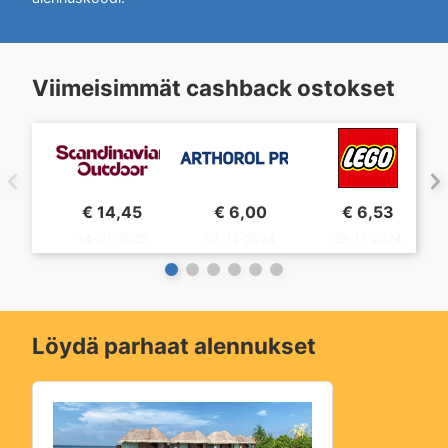
Viimeisimmät cashback ostokset
€
14,45
€
6,00
€
6,53
14-01-2025
07-12-2024
29-11-2024
Löydä parhaat alennukset