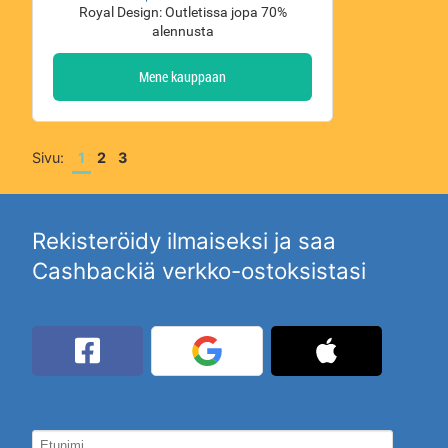
Royal Design: Outletissa jopa 70%
alennusta
Mene kauppaan
Sivu
:
1
2
3
Rekisteröidy ilmaiseksi ja saa
Cashbackiä verkko-ostoksistasi