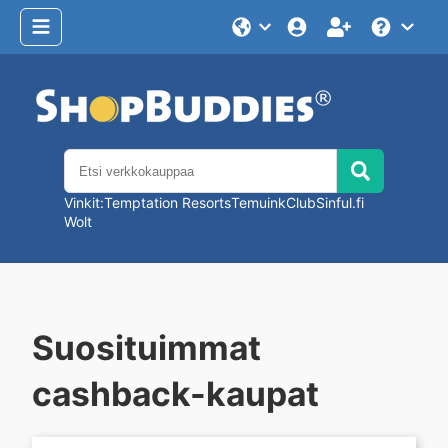
Valitse
Help
kieli
Etsi
Etsi
Vinkit:
Temptation Resorts
Temu
inkClub
Sinful.fi
Wolt
Verkkoshoppailu
Suosituimmat
korkeimman
cashback-kaupat
Cashbackin
kera